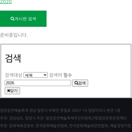
2020
게시판 검색
준비중입니다.
검색
필수
검색대상
검색어
검색
닫기
밀양공연예술축제 경남 밀양시 부북면 창밀로 3097-16 밀양아리나 본관 1층
주최: 경상남도, 밀양시 주관: 밀양공연예술축제추진위원회,(재)밀양문화관광재단
후원: 문화체육관광부, 한국문화예술위원회, 한국문화예술회관연합회, 예술경영지원