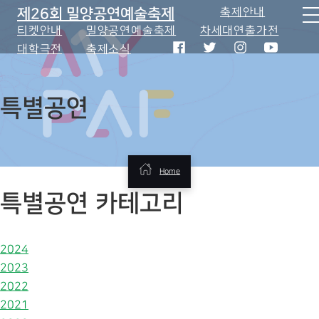
제26회 밀양공연예술축제
축제안내
티켓안내
밀양공연예술축제
차세대연출가전
대학극전
축제소식
특별공연
Home
특별공연 카테고리
2024
2023
2022
2021