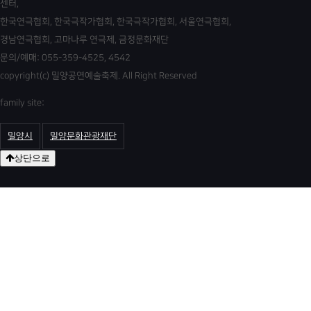
센터,
한국연극협회, 한국극작가협회, 한국극작가협회, 서울연극협회,
경남연극협회, 고마나루 연극제, 금정문화재단
문의/예매: 055-359-4525, 4542
copyright(c) 밀양공연예술축제. All Right Reserved
family site:
밀양시
밀양문화관광재단
상단으로