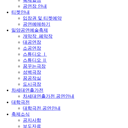
축제일정
공연장 안내
티켓안내
입장권 및 티켓예약
공연예매하기
밀양공연예술축제
개막작_폐막작
대공연장
소공연장
스튜디오 Ⅰ
스튜디오 Ⅱ
꿈꾸는극장
성벽극장
꿈공작실
도시극장
차세대연출가전
차세대연출가전 공연안내
대학극전
대학극전 공연안내
축제소식
공지사항
보도자료