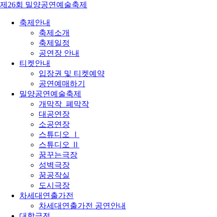
제26회 밀양공연예술축제
축제안내
축제소개
축제일정
공연장 안내
티켓안내
입장권 및 티켓예약
공연예매하기
밀양공연예술축제
개막작_폐막작
대공연장
소공연장
스튜디오 Ⅰ
스튜디오 Ⅱ
꿈꾸는극장
성벽극장
꿈공작실
도시극장
차세대연출가전
차세대연출가전 공연안내
대학극전