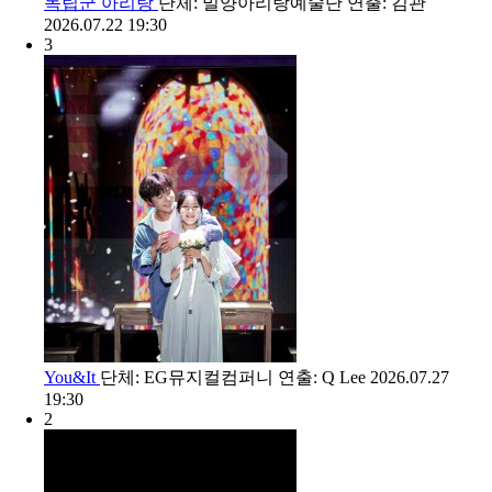
독립군 아리랑
단체: 밀양아리랑예술단
연출: 김관
2026.07.22 19:30
3
You&It
단체: EG뮤지컬컴퍼니
연출: Q Lee
2026.07.27
19:30
2