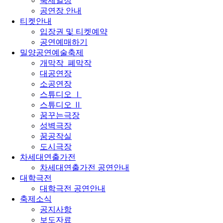
축제일정
공연장 안내
티켓안내
입장권 및 티켓예약
공연예매하기
밀양공연예술축제
개막작_폐막작
대공연장
소공연장
스튜디오 Ⅰ
스튜디오 Ⅱ
꿈꾸는극장
성벽극장
꿈공작실
도시극장
차세대연출가전
차세대연출가전 공연안내
대학극전
대학극전 공연안내
축제소식
공지사항
보도자료