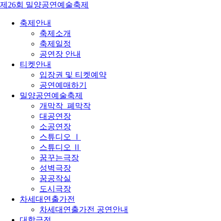
제26회 밀양공연예술축제
축제안내
축제소개
축제일정
공연장 안내
티켓안내
입장권 및 티켓예약
공연예매하기
밀양공연예술축제
개막작_폐막작
대공연장
소공연장
스튜디오 Ⅰ
스튜디오 Ⅱ
꿈꾸는극장
성벽극장
꿈공작실
도시극장
차세대연출가전
차세대연출가전 공연안내
대학극전