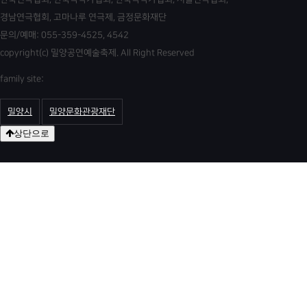
경남연극협회, 고마나루 연극제, 금정문화재단
문의/예매: 055-359-4525, 4542
copyright(c) 밀양공연예술축제. All Right Reserved
family site:
밀양시
밀양문화관광재단
상단으로