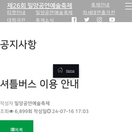
제26회 밀양공연예술축제
축제안내
티켓안내
밀양공연예술축제
차세대연출가전
대학극전
축제소식
공지사항
Home
셔틀버스 이용 안내
페
밀양공연예술축제
작성자
6,899회
작성일
24-07-16 17:03
조회
이
지
목록