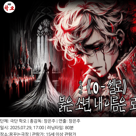
Previous
Next
단체: 극단 학오 | 총감독: 장은주 | 연출: 장은주
일시: 2025.07.29, 17:00 | 러닝타임: 80분
장소:꿈꾸는극장 | 관람가: 15세 이상 관람가