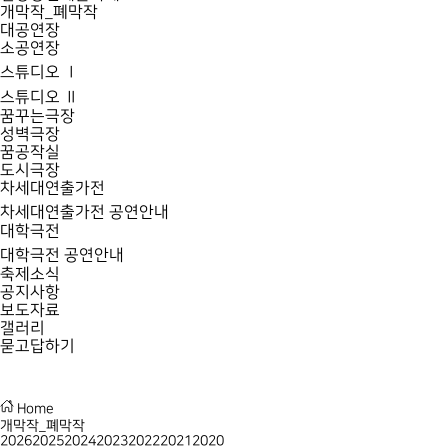
개막작_폐막작
대공연장
소공연장
스튜디오 Ⅰ
스튜디오 Ⅱ
꿈꾸는극장
성벽극장
꿈공작실
도시극장
차세대연출가전
차세대연출가전 공연안내
대학극전
대학극전 공연안내
축제소식
공지사항
보도자료
갤러리
묻고답하기
Home
개막작_폐막작
2026
2025
2024
2023
2022
2021
2020