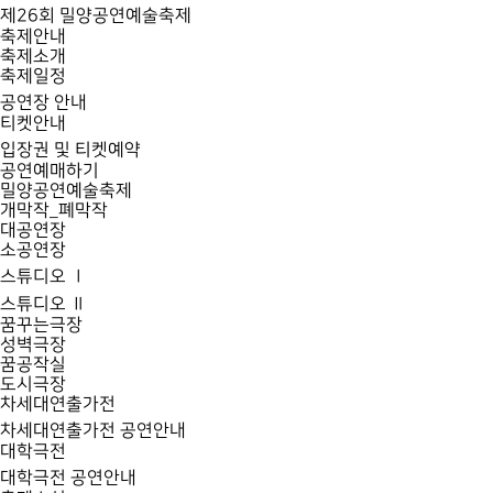
제26회 밀양공연예술축제
축제안내
축제소개
축제일정
공연장 안내
티켓안내
입장권 및 티켓예약
공연예매하기
밀양공연예술축제
개막작_폐막작
대공연장
소공연장
스튜디오 Ⅰ
스튜디오 Ⅱ
꿈꾸는극장
성벽극장
꿈공작실
도시극장
차세대연출가전
차세대연출가전 공연안내
대학극전
대학극전 공연안내