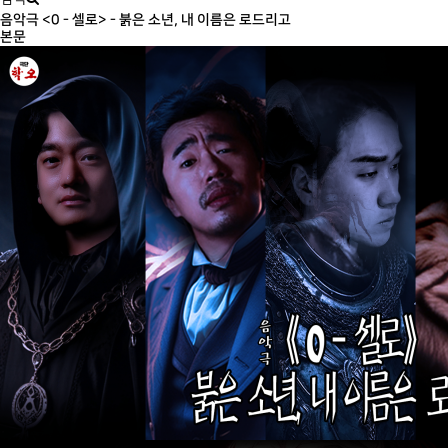
음악극 <0 - 셀로> - 붉은 소년, 내 이름은 로드리고
본문