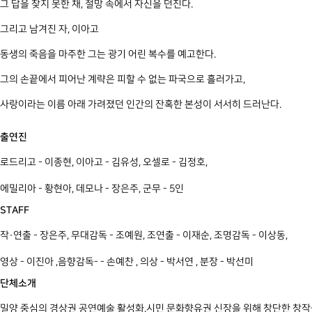
그 답을 찾지 못한 채, 절망 속에서 자신을 던진다.
그리고 남겨진 자, 이아고
동생의 죽음을 마주한 그는 광기 어린 복수를 예고한다.
그의 손끝에서 피어난 계략은 피할 수 없는 파국으로 흘러가고,
사랑이라는 이름 아래 가려졌던 인간의 잔혹한 본성이 서서히 드러난다.
출연진
로드리고 - 이종현, 이아고 - 김유성, 오셀로 - 김정호,
에밀리아 - 황현아, 데모나 - 장은주, 군무 - 5인
STAFF
작·연출 - 장은주, 무대감독 - 조예원, 조연출 - 이재순, 조명감독 - 이상동,
영상 - 이진아 ,음향감독- - 손예찬 , 의상 - 박서연 , 분장 - 박선미
단체소개
밀양 중심의 경상권 공연예술 활성화,시민 문화향유권 신장을 위해 창단한 창