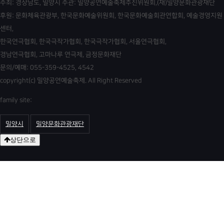
주최: 경상남도, 밀양시 주관: 밀양공연예술축제추진위원회,(재)밀양문화관광재단
후원: 문화체육관광부, 한국문화예술위원회, 한국문화예술회관연합회, 예술경영지원
센터,
한국연극협회, 한국극작가협회, 한국극작가협회, 서울연극협회,
경남연극협회, 고마나루 연극제, 금정문화재단
문의/예매: 055-359-4525, 4542
copyright(c) 밀양공연예술축제. All Right Reserved
family site:
밀양시
밀양문화관광재단
상단으로