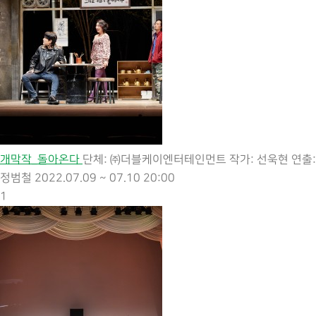
개막작_돌아온다
단체: ㈜더블케이엔터테인먼트
작가: 선욱현
연출:
정범철
2022.07.09 ~ 07.10 20:00
1