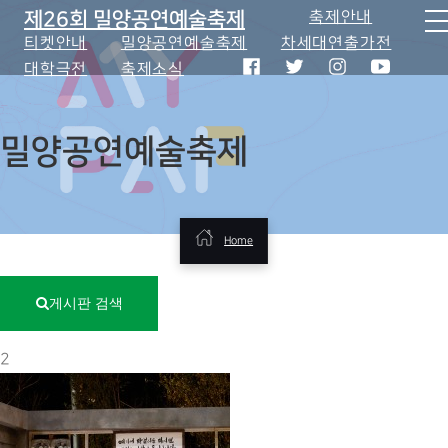
제26회 밀양공연예술축제
축제안내
티켓안내
밀양공연예술축제
차세대연출가전
대학극전
축제소식
밀양공연예술축제
Home
게시판 검색
2