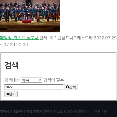
폐막작_웨스턴 심포니
단체: 웨스턴심포니오케스트라
2022.07.29
~ 07.29 20:00
검색
필수
검색대상
검색어
검색
닫기
밀양공연예술축제 경남 밀양시 부북면 창밀로 3097-16 밀양아리나 본관 1층